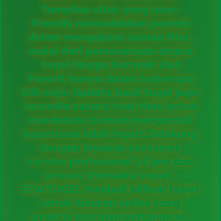
Tampilan situs yang user-
friendly memudahkan pemain
dalam mengakses semua fitur,
mulai dari pemasangan angka
togel hingga bermain slot
favorit hanya dalam beberapa
klik saja. Update hasil togel juga
tersedia secara real-time untuk
membantu pemain mengambil
keputusan lebih tepat.Didukung
dengan layanan customer
service profesional 24 jam dan
proses transaksi cepat,
EDMTOGEL menjadi pilihan tepat
untuk hiburan online yang
praktis dan menguntungkan.