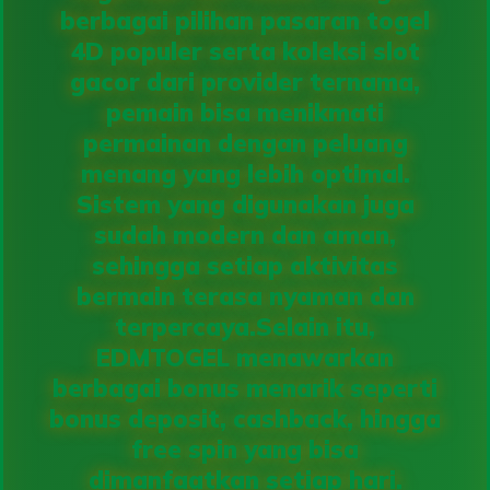
berbagai pilihan pasaran togel
4D populer serta koleksi slot
gacor dari provider ternama,
pemain bisa menikmati
permainan dengan peluang
menang yang lebih optimal.
Sistem yang digunakan juga
sudah modern dan aman,
sehingga setiap aktivitas
bermain terasa nyaman dan
terpercaya.Selain itu,
EDMTOGEL menawarkan
berbagai bonus menarik seperti
bonus deposit, cashback, hingga
free spin yang bisa
dimanfaatkan setiap hari.