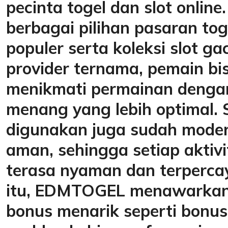
pecinta togel dan slot onlin
berbagai pilihan pasaran tog
populer serta koleksi slot ga
provider ternama, pemain bi
menikmati permainan denga
menang yang lebih optimal. 
digunakan juga sudah mode
aman, sehingga setiap aktiv
terasa nyaman dan terpercay
itu, EDMTOGEL menawarkan
bonus menarik seperti bonus