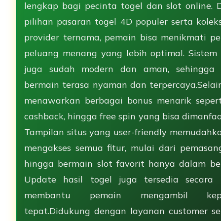
lengkap bagi pecinta togel dan slot online.
pilihan pasaran togel 4D populer serta koleks
provider ternama, pemain bisa menikmati p
peluang menang yang lebih optimal. Sistem
juga sudah modern dan aman, sehingga se
bermain terasa nyaman dan terpercaya.Sela
menawarkan berbagai bonus menarik seperti
cashback, hingga free spin yang bisa dimanfaa
Tampilan situs yang user-friendly memudah
mengakses semua fitur, mulai dari pemasan
hingga bermain slot favorit hanya dalam beb
Update hasil togel juga tersedia secara 
membantu pemain mengambil kepu
tepat.Didukung dengan layanan customer ser