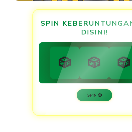
SPIN KEBERUNTUNGA
DISINI!
🎲
🎲
🎲
SPIN 🎲