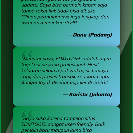
update. Saya bisa bermain kapan saja
tanpa takut link tidak bisa dibuka.
Pilihan permainannya juga lengkap dan
nyaman dimainkan di HP.”
— Danu (Padang)
“Menurut saya, EDMTOGEL adalah agen
togel online yang profesional. Hasil
keluaran selalu tepat waktu, sistemnya
rapi, dan proses transaksi sangat cepat.
Sangat layak disebut populer di 2026.”
— Karista (Jakarta)
“Saya suka karena tampilan situs
EDMTOGEL sangat user-friendly. Baik
pemain baru maupun lama bisa