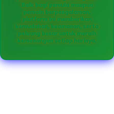
Baik bagi pemula maupun
pemain berpengalaman,
platform ini memberikan
kemudahan, keamanan, serta
peluang besar untuk meraih
kemenangan setiap harinya.