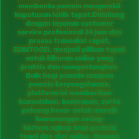
membantu pemain mengambil
keputusan lebih tepat.Didukung
dengan layanan customer
service profesional 24 jam dan
proses transaksi cepat,
EDMTOGEL menjadi pilihan tepat
untuk hiburan online yang
praktis dan menguntungkan.
Baik bagi pemula maupun
pemain berpengalaman,
platform ini memberikan
kemudahan, keamanan, serta
peluang besar untuk meraih
kemenangan setiap
harinya.ngkap bagi pecinta
togel dan slot online. Dengan