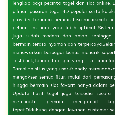
lengkap bagi pecinta togel dan slot online.
pilihan pasaran togel 4D populer serta koleks
provider ternama, pemain bisa menikmati p
peluang menang yang lebih optimal. Sistem
juga sudah modern dan aman, sehingga se
bermain terasa nyaman dan terpercaya.Sela
menawarkan berbagai bonus menarik seperti
cashback, hingga free spin yang bisa dimanfaa
Tampilan situs yang user-friendly memudah
mengakses semua fitur, mulai dari pemasan
hingga bermain slot favorit hanya dalam beb
Update hasil togel juga tersedia secara 
membantu pemain mengambil kepu
tepat.Didukung dengan layanan customer ser