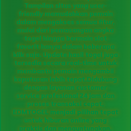
Tampilan situs yang user-
friendly memudahkan pemain
dalam mengakses semua fitur,
mulai dari pemasangan angka
togel hingga bermain slot
favorit hanya dalam beberapa
klik saja. Update hasil togel juga
tersedia secara real-time untuk
membantu pemain mengambil
keputusan lebih tepat.Didukung
dengan layanan customer
service profesional 24 jam dan
proses transaksi cepat,
EDMTOGEL menjadi pilihan tepat
untuk hiburan online yang
praktis dan menguntungkan.