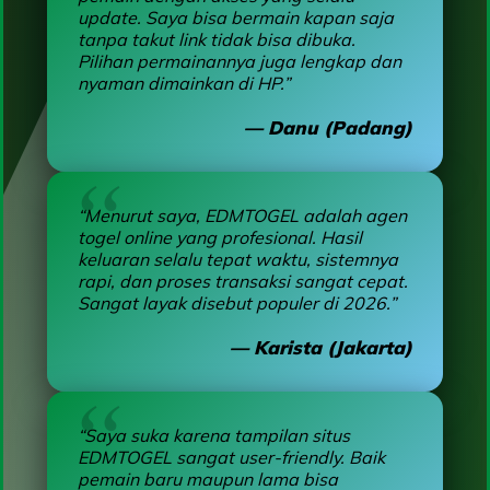
update. Saya bisa bermain kapan saja
tanpa takut link tidak bisa dibuka.
Pilihan permainannya juga lengkap dan
nyaman dimainkan di HP.”
— Danu (Padang)
“Menurut saya, EDMTOGEL adalah agen
togel online yang profesional. Hasil
keluaran selalu tepat waktu, sistemnya
rapi, dan proses transaksi sangat cepat.
Sangat layak disebut populer di 2026.”
— Karista (Jakarta)
“Saya suka karena tampilan situs
EDMTOGEL sangat user-friendly. Baik
pemain baru maupun lama bisa