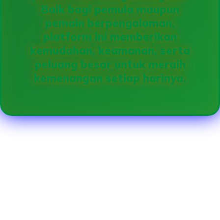
Baik bagi pemula maupun
pemain berpengalaman,
platform ini memberikan
kemudahan, keamanan, serta
peluang besar untuk meraih
kemenangan setiap harinya.