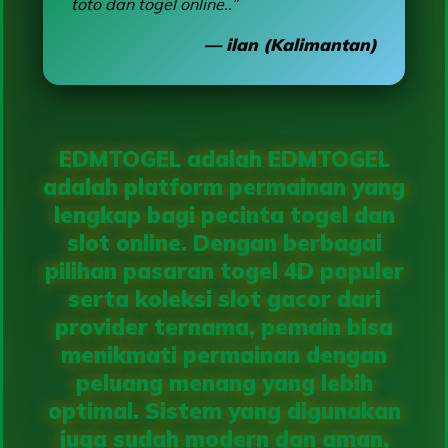
toto dan togel online..”
— ilan (Kalimantan)
EDMTOGEL adalah EDMTOGEL
adalah platform permainan yang
lengkap bagi pecinta togel dan
slot online. Dengan berbagai
pilihan pasaran togel 4D populer
serta koleksi slot gacor dari
provider ternama, pemain bisa
menikmati permainan dengan
peluang menang yang lebih
optimal. Sistem yang digunakan
juga sudah modern dan aman,