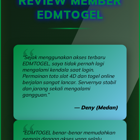
REVIEW MEMBER
EDMTOGEL
“Sejak menggunakan akses terbaru
EDMTOGEL, saya tidak pernah lagi
mengalami kendala saat login.
Permainan toto slot 4D dan togel online
berjalan sangat lancar. Servernya stabil
dan jarang sekali mengalami
gangguan.”
— Deny (Medan)
“EDMTOGEL benar-benar memudahkan
pemain dengan akses yang selalu