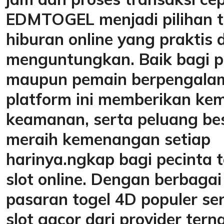
EDMTOGEL menjadi pilihan t
hiburan online yang praktis 
menguntungkan. Baik bagi 
maupun pemain berpengala
platform ini memberikan ke
keamanan, serta peluang be
meraih kemenangan setiap
harinya.ngkap bagi pecinta 
slot online. Dengan berbagai 
pasaran togel 4D populer ser
slot gacor dari provider ter