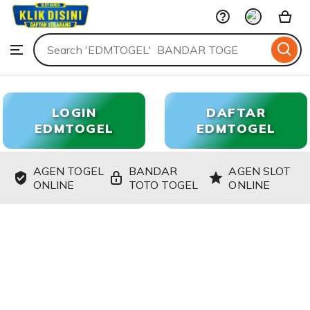
EDMTOGEL
Skip
to
Search
Browse
ontent
for
items
or
shops
LOGIN
DAFTAR
EDMTOGEL
EDMTOGEL
AGEN TOGEL
BANDAR
AGEN SLOT
ONLINE
TOTO TOGEL
ONLINE