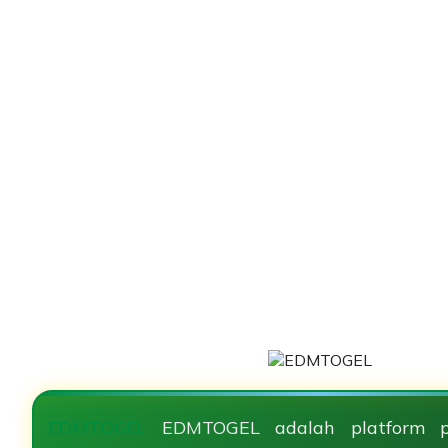
EDMTOGEL
EDMTOGEL adalah platform 