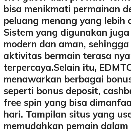
bisa menikmati permainan 
peluang menang yang lebih o
Sistem yang digunakan juga
modern dan aman, sehingga 
aktivitas bermain terasa ny
terpercaya.Selain itu, EDM
menawarkan berbagai bonus
seperti bonus deposit, cashb
free spin yang bisa dimanfa
hari. Tampilan situs yang use
memudahkan pemain dalam