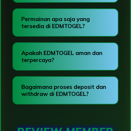
Permainan apa saja yang
tersedia di EDMTOGEL?
Apakah EDMTOGEL aman dan
terpercaya?
Bagaimana proses deposit dan
withdraw di EDMTOGEL?