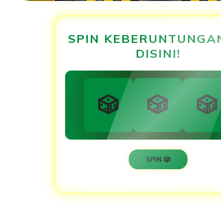
SPIN KEBERUNTUNGA
DISINI!
🎲
🎲
🎲
SPIN 🎲