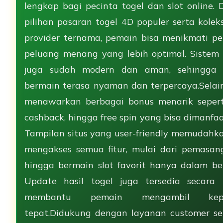
lengkap bagi pecinta togel dan slot online.
pilihan pasaran togel 4D populer serta koleks
provider ternama, pemain bisa menikmati p
peluang menang yang lebih optimal. Sistem
juga sudah modern dan aman, sehingga se
bermain terasa nyaman dan terpercaya.Sela
menawarkan berbagai bonus menarik seperti
cashback, hingga free spin yang bisa dimanfaa
Tampilan situs yang user-friendly memudah
mengakses semua fitur, mulai dari pemasan
hingga bermain slot favorit hanya dalam beb
Update hasil togel juga tersedia secara 
membantu pemain mengambil kepu
tepat.Didukung dengan layanan customer ser