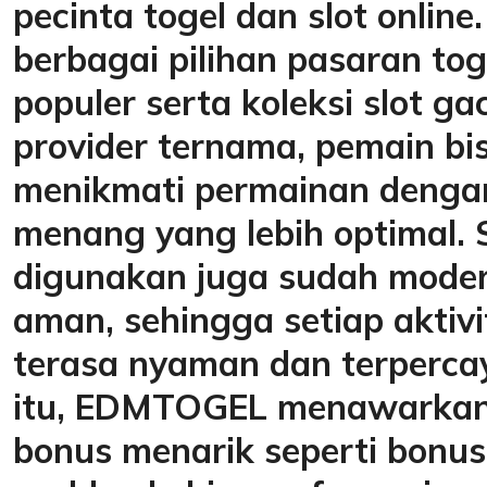
pecinta togel dan slot onlin
berbagai pilihan pasaran tog
populer serta koleksi slot ga
provider ternama, pemain bi
menikmati permainan denga
menang yang lebih optimal. 
digunakan juga sudah mode
aman, sehingga setiap aktiv
terasa nyaman dan terpercay
itu, EDMTOGEL menawarkan
bonus menarik seperti bonus