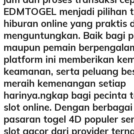
EDMTOGEL menjadi pilihan t
hiburan online yang praktis 
menguntungkan. Baik bagi 
maupun pemain berpengala
platform ini memberikan ke
keamanan, serta peluang be
meraih kemenangan setiap
harinya.ngkap bagi pecinta 
slot online. Dengan berbagai 
pasaran togel 4D populer ser
slot gacor dari provider ter