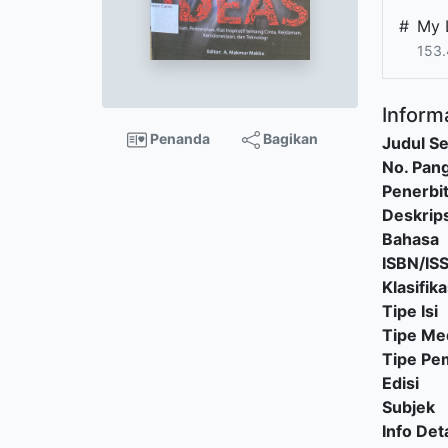
#
My L
153.
Informa
Penanda
Bagikan
Judul Se
No. Pang
Penerbi
Deskrips
Bahasa
ISBN/IS
Klasifika
Tipe Isi
Tipe Me
Tipe P
Edisi
Subjek
Info Deta