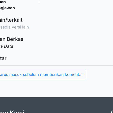
aan
-
ngjawab
ain/terkait
sedia versi lain
an Berkas
da Data
tar
arus masuk sebelum memberikan komentar
ang Kami