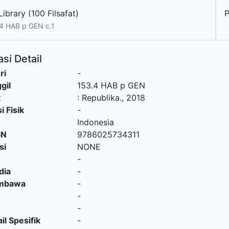
ibrary (100 Filsafat)
P
4 HAB p GEN c.1
si Detail
ri
-
gil
153.4 HAB p GEN
t
:
Republika
.,
2018
i Fisik
-
Indonesia
SN
9786025734311
si
NONE
-
dia
-
embawa
-
-
-
il Spesifik
-