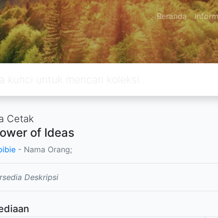
Beranda
Inform
a Cetak
ower of Ideas
bibie
- Nama Orang;
rsedia Deskripsi
ediaan