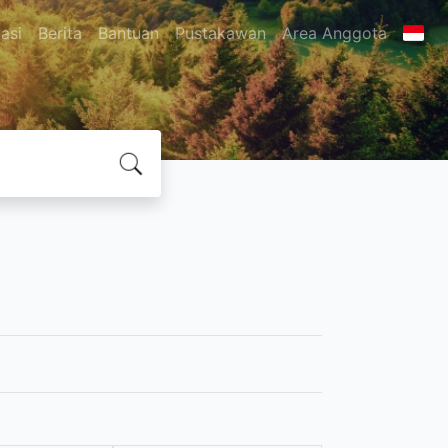
asi
Berita
Bantuan
Pustakawan
Area Anggota