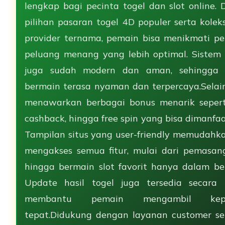
lengkap bagi pecinta togel dan slot online.
pilihan pasaran togel 4D populer serta koleks
provider ternama, pemain bisa menikmati p
peluang menang yang lebih optimal. Sistem
juga sudah modern dan aman, sehingga se
bermain terasa nyaman dan terpercaya.Sela
menawarkan berbagai bonus menarik seperti
cashback, hingga free spin yang bisa dimanfaa
Tampilan situs yang user-friendly memudah
mengakses semua fitur, mulai dari pemasan
hingga bermain slot favorit hanya dalam beb
Update hasil togel juga tersedia secara 
membantu pemain mengambil kepu
tepat.Didukung dengan layanan customer ser