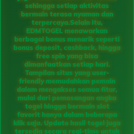
sehingga setiap aktivitas
bermain terasa nyaman dan
terpercaya.Selain itu,
EDMTOGEL menawarkan
berbagai bonus menarik seperti
bonus deposit, cashback, hingga
free spin yang bisa
dimanfaatkan setiap hari.
Tampilan situs yang user-
friendly memudahkan pemain
dalam mengakses semua fitur,
mulai dari pemasangan angka
togel hingga bermain slot
favorit hanya dalam beberapa
klik saja. Update hasil togel juga
tersedia secara real-time untuk