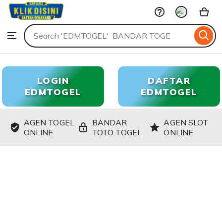
EDMTOGEL
Skip
to
Search
Browse
ontent
for
items
or
shops
LOGIN
DAFTAR
EDMTOGEL
EDMTOGEL
AGEN TOGEL
BANDAR
AGEN SLOT
ONLINE
TOTO TOGEL
ONLINE