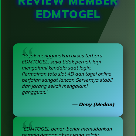
REVIEW MEMBER
EDMTOGEL
“Sejak menggunakan akses terbaru
EDMTOGEL, saya tidak pernah lagi
mengalami kendala saat login.
Permainan toto slot 4D dan togel online
berjalan sangat lancar. Servernya stabil
dan jarang sekali mengalami
gangguan.”
— Deny (Medan)
“EDMTOGEL benar-benar memudahkan
pemain dengan akses yang selalu