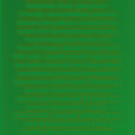
Tampilan situs yang user-
friendly memudahkan pemain
dalam mengakses semua fitur,
mulai dari pemasangan angka
togel hingga bermain slot
favorit hanya dalam beberapa
klik saja. Update hasil togel juga
tersedia secara real-time untuk
membantu pemain mengambil
keputusan lebih tepat.Didukung
dengan layanan customer
service profesional 24 jam dan
proses transaksi cepat,
EDMTOGEL menjadi pilihan tepat
untuk hiburan online yang
praktis dan menguntungkan.