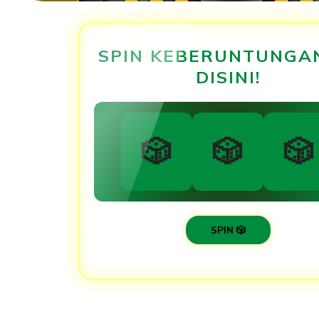
SPIN KEBERUNTUNGA
DISINI!
🎲
🎲
🎲
SPIN 🎲