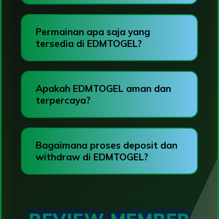
Permainan apa saja yang
tersedia di EDMTOGEL?
Apakah EDMTOGEL aman dan
terpercaya?
Bagaimana proses deposit dan
withdraw di EDMTOGEL?