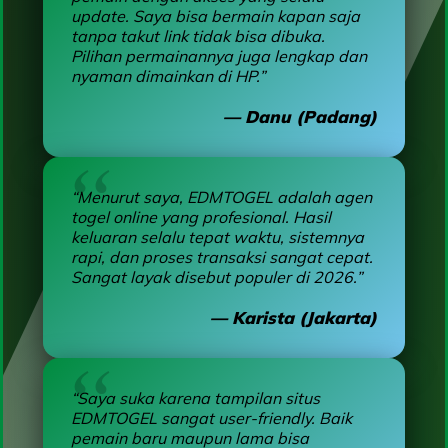
update. Saya bisa bermain kapan saja
tanpa takut link tidak bisa dibuka.
Pilihan permainannya juga lengkap dan
nyaman dimainkan di HP.”
— Danu (Padang)
“Menurut saya, EDMTOGEL adalah agen
togel online yang profesional. Hasil
keluaran selalu tepat waktu, sistemnya
rapi, dan proses transaksi sangat cepat.
Sangat layak disebut populer di 2026.”
— Karista (Jakarta)
“Saya suka karena tampilan situs
EDMTOGEL sangat user-friendly. Baik
pemain baru maupun lama bisa