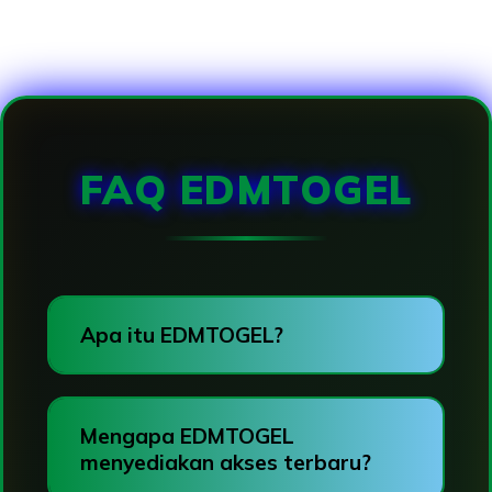
Loading...
FAQ EDMTOGEL
Apa itu EDMTOGEL?
Mengapa EDMTOGEL
menyediakan akses terbaru?