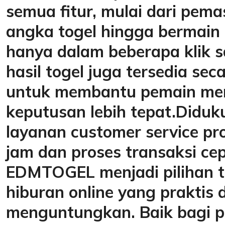
semua fitur, mulai dari pem
angka togel hingga bermain s
hanya dalam beberapa klik s
hasil togel juga tersedia sec
untuk membantu pemain me
keputusan lebih tepat.Didu
layanan customer service pro
jam dan proses transaksi cep
EDMTOGEL menjadi pilihan t
hiburan online yang praktis 
menguntungkan. Baik bagi 