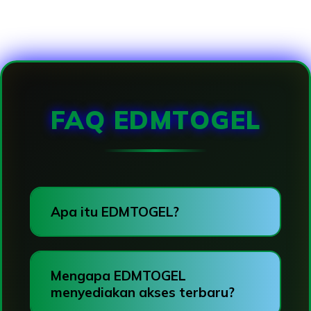
Loading...
FAQ EDMTOGEL
Apa itu EDMTOGEL?
Mengapa EDMTOGEL
menyediakan akses terbaru?