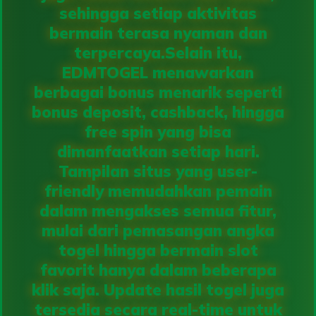
sehingga setiap aktivitas
bermain terasa nyaman dan
terpercaya.Selain itu,
EDMTOGEL menawarkan
berbagai bonus menarik seperti
bonus deposit, cashback, hingga
free spin yang bisa
dimanfaatkan setiap hari.
Tampilan situs yang user-
friendly memudahkan pemain
dalam mengakses semua fitur,
mulai dari pemasangan angka
togel hingga bermain slot
favorit hanya dalam beberapa
klik saja. Update hasil togel juga
tersedia secara real-time untuk