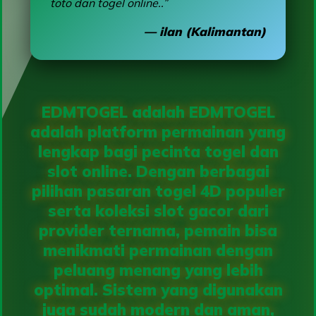
toto dan togel online..”
— ilan (Kalimantan)
EDMTOGEL adalah EDMTOGEL
adalah platform permainan yang
lengkap bagi pecinta togel dan
slot online. Dengan berbagai
pilihan pasaran togel 4D populer
serta koleksi slot gacor dari
provider ternama, pemain bisa
menikmati permainan dengan
peluang menang yang lebih
optimal. Sistem yang digunakan
juga sudah modern dan aman,