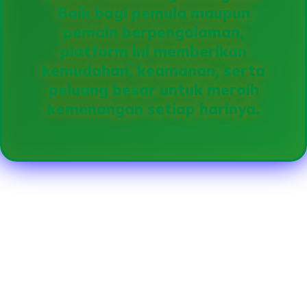
Baik bagi pemula maupun
pemain berpengalaman,
platform ini memberikan
kemudahan, keamanan, serta
peluang besar untuk meraih
kemenangan setiap harinya.