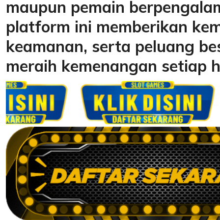
maupun pemain berpengala
platform ini memberikan ke
keamanan, serta peluang be
meraih kemenangan setiap h