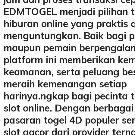
EDMTOGEL menjadi pilihan t
hiburan online yang praktis 
menguntungkan. Baik bagi 
maupun pemain berpengala
platform ini memberikan ke
keamanan, serta peluang be
meraih kemenangan setiap
harinya.ngkap bagi pecinta 
slot online. Dengan berbagai 
pasaran togel 4D populer ser
slot gacor dari provider ter