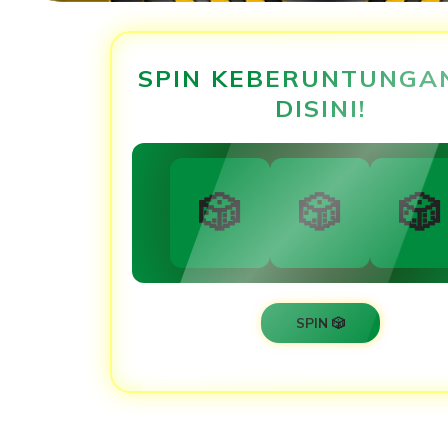
SPIN KEBERUNTUNGA
DISINI!
🎲
🎲
🎲
SPIN 🎲