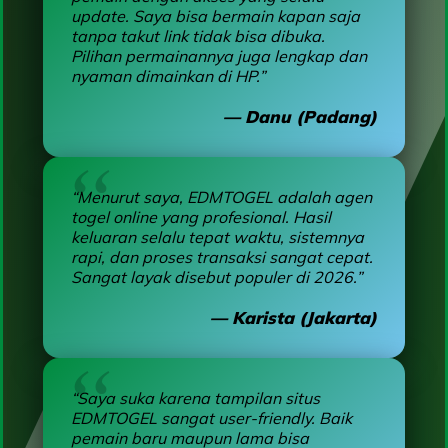
update. Saya bisa bermain kapan saja
tanpa takut link tidak bisa dibuka.
Pilihan permainannya juga lengkap dan
nyaman dimainkan di HP.”
— Danu (Padang)
“Menurut saya, EDMTOGEL adalah agen
togel online yang profesional. Hasil
keluaran selalu tepat waktu, sistemnya
rapi, dan proses transaksi sangat cepat.
Sangat layak disebut populer di 2026.”
— Karista (Jakarta)
“Saya suka karena tampilan situs
EDMTOGEL sangat user-friendly. Baik
pemain baru maupun lama bisa