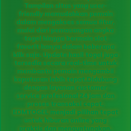
Tampilan situs yang user-
friendly memudahkan pemain
dalam mengakses semua fitur,
mulai dari pemasangan angka
togel hingga bermain slot
favorit hanya dalam beberapa
klik saja. Update hasil togel juga
tersedia secara real-time untuk
membantu pemain mengambil
keputusan lebih tepat.Didukung
dengan layanan customer
service profesional 24 jam dan
proses transaksi cepat,
EDMTOGEL menjadi pilihan tepat
untuk hiburan online yang
praktis dan menguntungkan.