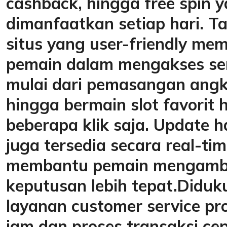
cashback, hingga free spin y
dimanfaatkan setiap hari. T
situs yang user-friendly m
pemain dalam mengakses sem
mulai dari pemasangan angk
hingga bermain slot favorit
beberapa klik saja. Update ha
juga tersedia secara real-ti
membantu pemain mengamb
keputusan lebih tepat.Didu
layanan customer service pro
jam dan proses transaksi cep