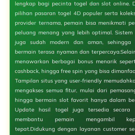
lengkap bagi pecinta togel dan slot online.
pilihan pasaran togel 4D populer serta koleks
provider ternama, pemain bisa menikmati p
peluang menang yang lebih optimal. Sistem
juga sudah modern dan aman, sehingga se
bermain terasa nyaman dan terpercaya.Sela
menawarkan berbagai bonus menarik seperti
cashback, hingga free spin yang bisa dimanfaa
Tampilan situs yang user-friendly memudah
mengakses semua fitur, mulai dari pemasan
hingga bermain slot favorit hanya dalam beb
Update hasil togel juga tersedia secara 
membantu pemain mengambil kepu
tepat.Didukung dengan layanan customer ser