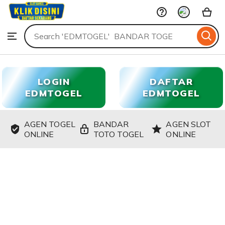
EDMTOGEL
Skip
to
Search
Browse
ontent
for
items
or
shops
LOGIN
DAFTAR
EDMTOGEL
EDMTOGEL
AGEN TOGEL
BANDAR
AGEN SLOT
ONLINE
TOTO TOGEL
ONLINE