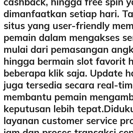
cashback, hingga free spin y
dimanfaatkan setiap hari. T
situs yang user-friendly m
pemain dalam mengakses sem
mulai dari pemasangan angk
hingga bermain slot favorit
beberapa klik saja. Update ha
juga tersedia secara real-ti
membantu pemain mengamb
keputusan lebih tepat.Didu
layanan customer service pro
jam dan proses transaksi cep