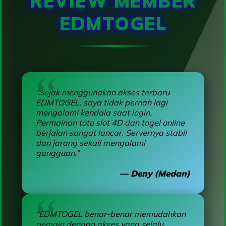
REVIEW MEMBER
EDMTOGEL
“Sejak menggunakan akses terbaru
EDMTOGEL, saya tidak pernah lagi
mengalami kendala saat login.
Permainan toto slot 4D dan togel online
berjalan sangat lancar. Servernya stabil
dan jarang sekali mengalami
gangguan.”
— Deny (Medan)
“EDMTOGEL benar-benar memudahkan
pemain dengan akses yang selalu