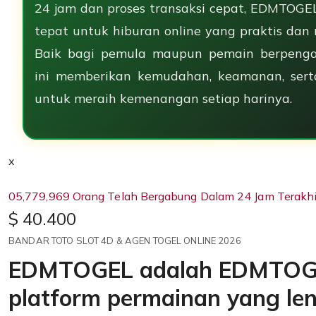
24 jam dan proses transaksi cepat, EDMTOGEL
tepat untuk hiburan online yang praktis da
Baik bagi pemula maupun pemain berpenga
ini memberikan kemudahan, keamanan, sert
untuk meraih kemenangan setiap harinya.
x
05,779,969 Orang Telah Bergabung Dalam 24 Jam Terakhi
Price:
$ 40.400
BANDAR TOTO SLOT 4D & AGEN TOGEL ONLINE 2026
EDMTOGEL adalah EDMTOGE
platform permainan yang le