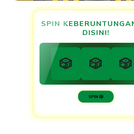
SPIN KEBERUNTUNGA
DISINI!
🎲
🎲
🎲
SPIN 🎲