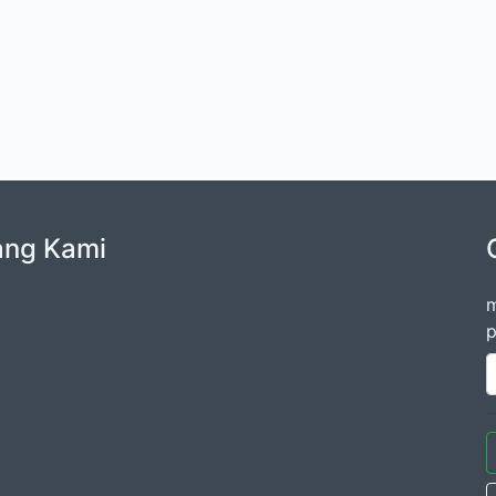
ang Kami
m
p