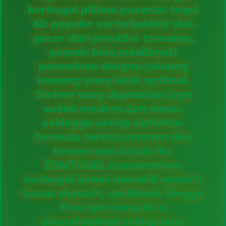
berbagai pilihan pasaran togel
4D populer serta koleksi slot
gacor dari provider ternama,
pemain bisa menikmati
permainan dengan peluang
menang yang lebih optimal.
Sistem yang digunakan juga
sudah modern dan aman,
sehingga setiap aktivitas
bermain terasa nyaman dan
terpercaya.Selain itu,
EDMTOGEL menawarkan
berbagai bonus menarik seperti
bonus deposit, cashback, hingga
free spin yang bisa
dimanfaatkan setiap hari.