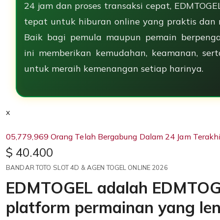
24 jam dan proses transaksi cepat, EDMTOGEL
tepat untuk hiburan online yang praktis da
Baik bagi pemula maupun pemain berpenga
ini memberikan kemudahan, keamanan, sert
untuk meraih kemenangan setiap harinya.
x
05,779,969 Orang Telah Bergabung Dalam 24 Jam Terakhi
Price:
$ 40.400
BANDAR TOTO SLOT 4D & AGEN TOGEL ONLINE 2026
EDMTOGEL adalah EDMTOGE
platform permainan yang le