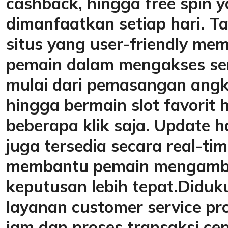
cashback, hingga free spin y
dimanfaatkan setiap hari. T
situs yang user-friendly m
pemain dalam mengakses sem
mulai dari pemasangan angk
hingga bermain slot favorit
beberapa klik saja. Update ha
juga tersedia secara real-ti
membantu pemain mengamb
keputusan lebih tepat.Didu
layanan customer service pro
jam dan proses transaksi cep