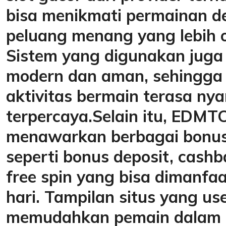
bisa menikmati permainan 
peluang menang yang lebih o
Sistem yang digunakan juga
modern dan aman, sehingga 
aktivitas bermain terasa ny
terpercaya.Selain itu, EDM
menawarkan berbagai bonus
seperti bonus deposit, cashb
free spin yang bisa dimanfa
hari. Tampilan situs yang use
memudahkan pemain dalam