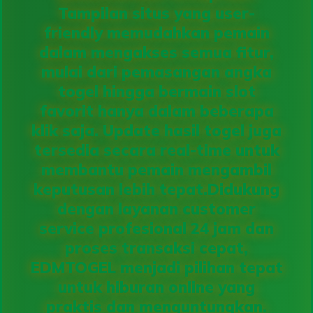
Tampilan situs yang user-
friendly memudahkan pemain
dalam mengakses semua fitur,
mulai dari pemasangan angka
togel hingga bermain slot
favorit hanya dalam beberapa
klik saja. Update hasil togel juga
tersedia secara real-time untuk
membantu pemain mengambil
keputusan lebih tepat.Didukung
dengan layanan customer
service profesional 24 jam dan
proses transaksi cepat,
EDMTOGEL menjadi pilihan tepat
untuk hiburan online yang
praktis dan menguntungkan.