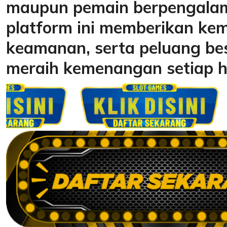
maupun pemain berpengala
platform ini memberikan ke
keamanan, serta peluang be
meraih kemenangan setiap h