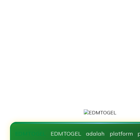
EDMTOGEL
EDMTOGEL adalah platform 